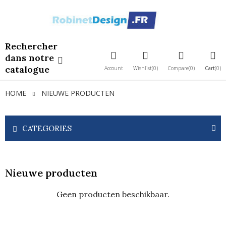
Rechercher
dans notre
catalogue
Account
Wishlist
0
Compare
0
Cart
0
HOME
NIEUWE PRODUCTEN
CATEGORIES
Nieuwe producten
Geen producten beschikbaar.